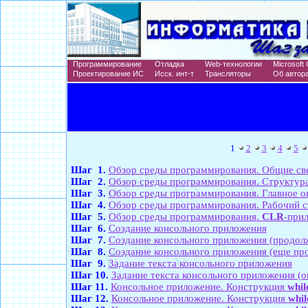
Программирование
Отладка
Web-технологии
Microsoft 
Проектирование ИС
Исск. инт-т
Трансляторы
Об автор
1
2
3
4
5
Шаг 1.
Обзор среды программирования. Общие све
Шаг 2.
Обзор среды программирования. Структура
Шаг 3.
Обзор среды программирования. Главное о
Шаг 4.
Обзор среды программирования. Рабочий с
Шаг 5.
Обзор среды программирования.
CLR
-при
Шаг 6.
Создание консольного приложения
Шаг 7.
Создание консольного приложения (продол
Шаг 8.
Создание консольного приложения (еще пр
Шаг 9.
Задание текста консольного приложения
Шаг 10.
Задание текста консольного приложения (о
Шаг 11.
Консольное приложение. Конструкция
whil
Шаг 12.
Консольное приложение. Конструкция
whil