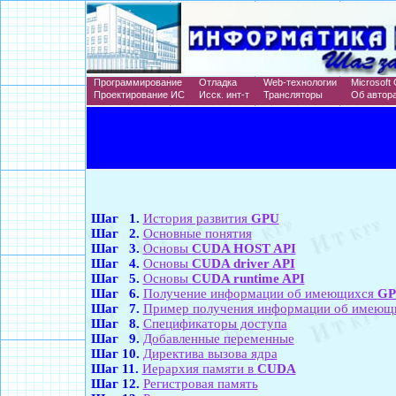
Программирование
Отладка
Web-технологии
Microsoft 
Проектирование ИС
Исск. инт-т
Трансляторы
Об автор
Шаг 1.
История развития
GPU
Шаг 2.
Основные понятия
Шаг 3.
Основы
CUDA HOST API
Шаг 4.
Основы
CUDA driver API
Шаг 5.
Основы
CUDA runtime API
Шаг 6.
Получение информации об имеющихся
GP
Шаг 7.
Пример получения информации об имеющ
Шаг 8.
Спецификаторы доступа
Шаг 9.
Добавленные переменные
Шаг 10.
Директива вызова ядра
Шаг 11.
Иерархия памяти в
CUDA
Шаг 12.
Регистровая память