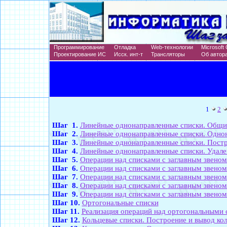
Программирование
Отладка
Web-технологии
Microsoft 
Проектирование ИС
Исск. инт-т
Трансляторы
Об автор
1
2
Шаг 1.
Линейные однонаправленные списки. Общи
Шаг 2.
Линейные однонаправленные списки. Однона
Шаг 3.
Линейные однонаправленные списки. Постр
Шаг 4.
Линейные однонаправленные списки. Удале
Шаг 5.
Операции над списками с заглавным звеном
Шаг 6.
Операции над списками с заглавным звеном.
Шаг 7.
Операции над списками с заглавным звеном.
Шаг 8.
Операции над списками с заглавным звеном.
Шаг 9.
Операции над списками с заглавным звеном.
Шаг 10.
Ортогональные списки
Шаг 11.
Реализация операций над ортогональными 
Шаг 12.
Кольцевые списки. Построение и вывод ко