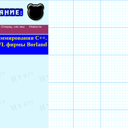
Операц. сис-мы
Новости
аммирования C++.
L фирмы Borland