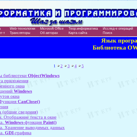
а
Web-технологии
Microsoft Office
Теор.информатика
Исслед-е операций
т-т
Трансляторы
Об авторах
Карта сайта
Поиск
Язык прогр
Библиотека OW
1
2
3
4
5
ы библиотеки
ObjectWindows
та приложения
венного окна
бщений
Windows
утов окна
 Функция
CanClose()
ения
а (общие сведения)
. Отображние текста в окне
ка.
Windows
-функция
Paint()
ка. Хранение выводимых данных
ка.
GDI
-графика