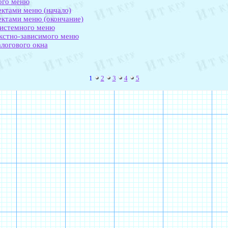
ого меню
ектами меню (начало)
ектами меню (окончание)
истемного меню
кстно-зависимого меню
логового окна
1
2
3
4
5