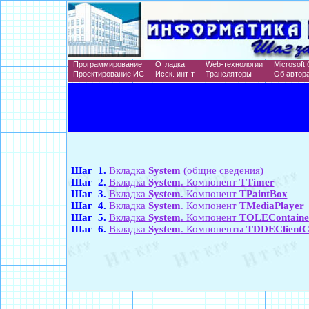
Программирование
Отладка
Web-технологии
Microsoft 
Проектирование ИС
Исск. инт-т
Трансляторы
Об автор
Шаг 1.
Вкладка
System
(общие сведения)
Шаг 2.
Вкладка
System
. Компонент
TTimer
Шаг 3.
Вкладка
System
. Компонент
TPaintBox
Шаг 4.
Вкладка
System
. Компонент
TMediaPlayer
Шаг 5.
Вкладка
System
. Компонент
TOLEContaine
Шаг 6.
Вкладка
System
. Компоненты
TDDEClientC