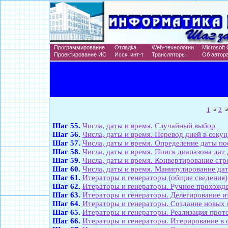
Программирование
Отладка
Web-технологии
Microsoft 
Проектирование ИС
Исск. инт-т
Трансляторы
Об автор
1
2
Шаг 55.
Числа, даты и время. Случайный выбор
Шаг 56.
Числа, даты и время. Перевод дней в секу
Шаг 57.
Числа, даты и время. Определение даты п
Шаг 58.
Числа, даты и время. Поиск диапазона дат
Шаг 59.
Числа, даты и время. Конвертирование стр
Шаг 60.
Числа, даты и время. Манипулирование да
Шаг 61.
Итераторы и генераторы (общие сведения)
Шаг 62.
Итераторы и генераторы. Ручное прохожде
Шаг 63.
Итераторы и генераторы. Делегирование и
Шаг 64.
Итераторы и генераторы. Создание новых
Шаг 65.
Итераторы и генераторы. Реализация прот
Шаг 66.
Итераторы и генераторы. Итерирование в 