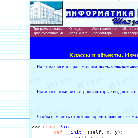
Программирование
Отладка
Web-технологии
Microsoft 
Проектирование ИС
Исск. инт-т
Трансляторы
Об автор
Классы и объекты. Изм
На этом шаге мы рассмотрим
использование ме
Вы хотите изменить строки, которые выдаются при
Чтобы изменить строковое представление экземп
>>> 
class
Pair
:

def
__init__
(self, x, y):

		self.x = x
