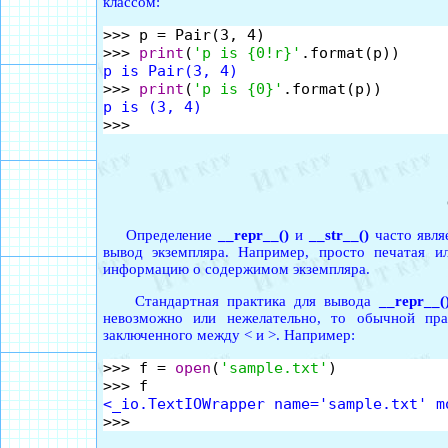
классом:
>>> p = Pair(3, 4)

>>> 
print
(
'p is {0!r}'
p is Pair(3, 4)

>>> 
print
(
'p is {0}'
p is (3, 4)
Определение
__repr__()
и
__str__()
часто явля
вывод экземпляра. Например, просто печатая и
информацию о содержимом экземпляра.
Стандартная практика для вывода
__repr__(
невозможно или нежелательно, то обычной прак
заключенного между < и >. Например:
>>> f = 
open
(
'sample.txt'
)

<_io.TextIOWrapper name='sample.txt' m