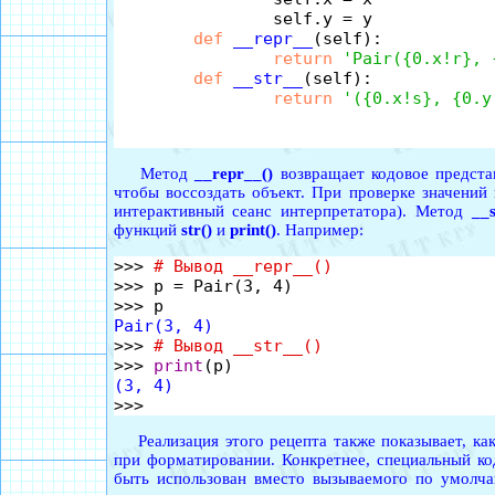
		self.y = y

def
__repr__
(self):

return
'Pair({0.x!r}, 
def
__str__
(self):

return
'({0.x!s}, {0.y
Метод
__repr__()
возвращает кодовое представ
чтобы воссоздать объект. При проверке значений
интерактивный сеанс интерпретатора). Метод
__s
функций
str()
и
print()
. Например:
>>> 
# Вывод __repr__()
>>> p = Pair(3, 4)

Pair(3, 4)

>>> 
# Вывод __str__()
>>> 
print
(3, 4)
Реализация этого рецепта также показывает, как
при форматировании. Конкретнее, специальный к
быть использован вместо вызываемого по умол