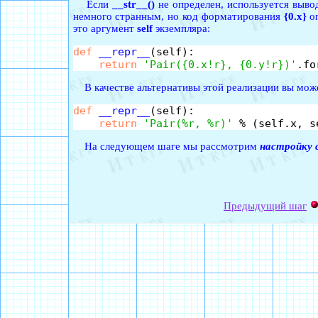
Если
__str__()
не определен, используется выв
немного странным, но код форматирования
{0.x}
оп
это аргумент
self
экземпляра:
def
__repr__
(self):

return
'Pair({0.x!r}, {0.y!r})'
В качестве альтернативы этой реализации вы может
def
__repr__
(self):

return
'Pair(%r, %r)'
На следующем шаге мы рассмотрим
настройку 
Предыдущий шаг