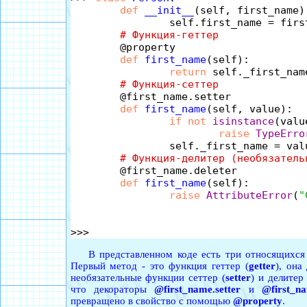
def
__init__
(self, first_name):
		self.first_name = first_name

# Функция-геттер
	@property

def
first_name
(self):

return
 self._first_name
# Функция-сеттер
	@first_name.setter

def
first_name
(self, value):

if
not
isinstance
(valu
raise
TypeErro
		self._first_name = value

# Функция-делитер (необязатель
	@first_name.deleter

def
first_name
(self):

raise
AttributeError
(
"
В представленном коде есть три относящихся д
Первый метод - это функция геттер (
getter
), она
необязательные функции сеттер (
setter
) и делитер 
что декораторы
@first_name.setter
и
@first_na
превращено в свойство с помощью
@property
.