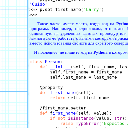
'Guido'

>>> p.set_first_name(
'Larry'
)

Такое часто имеет место, когда код на
Pytho
программ. Например, предположим, что класс
основанную на удаленных вызовах процедур или 
намного легче работать с явными методами присва
вместо использования свойств для скрытого соверш
И последнее: не пишите код на
Python
, в которо
class
Person
:

def
__init__
(self, first_name, last
        self.first_name = first_name 

        self.last_name = last_name

    @property

def
first_name
(self):

return
 self._first_name

    @first_name.setter

def
 f
irst_name
(self, value):

if
not
isinstance
(value, 
str
):

raise
TypeError
(
'Expected 