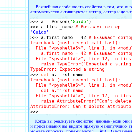
Важнейшая особенность свойства в том, что оно в
автоматически активируются геттер, сеттер и дели
>>> a = Person(
'Guido'
)

>>> a.first_name 
# Вызывает геттер
'Guido'

>>> a.first_name = 42 
# Вызывает сетте
Traceback (most recent call last):

  File "<pyshell#5>", line 1, in <modul
    a.first_name = 42 # Вызывает сеттер
  File "<pyshell#1>", line 12, in first
    raise TypeError('Expected a string'
TypeError: Expected a string

>>> 
del
Traceback (most recent call last):

  File "<pyshell#6>", line 1, in <modul
    del a.first_name

  File "<pyshell#1>", line 17, in first
    raise AttributeError("Can't delete 
AttributeError: Can't delete attribute
Когда вы реализуете свойство, данные (если они 
и присваивания вы видите прямую манипуляцию 
можете спросить, почему метод
__init__()
устанав