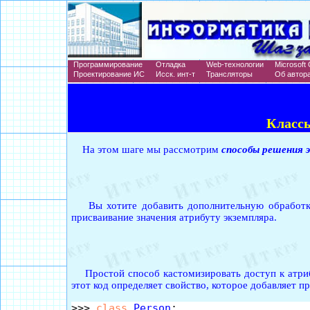
Программирование
Отладка
Web-технологии
Microsoft 
Проектирование ИС
Исск. инт-т
Трансляторы
Об автор
Классы
На этом шаге мы рассмотрим
способы решения 
Вы хотите добавить дополнительную обработку 
присваивание значения атрибуту экземпляра.
Простой способ кастомизировать доступ к атрибу
этот код определяет свойство, которое добавляет п
>>> 
class
Person
:
