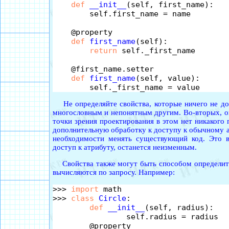
def
__init__
(self, first_name):

        self.first_name = name

    @property

def
first_name
(self):

return
 self._first_name

    @first_name.setter

def
first_name
(self, value):

Не определяйте свойства, которые ничего не доб
многословным и непонятным другим. Во-вторых, о
точки зрения проектирования в этом нет никакого
дополнительную обработку к доступу к обычному атр
необходимости менять существующий код. Это в
доступ к атрибуту, останется неизменным.
Свойства также могут быть способом определить 
вычисляются по запросу. Например:
>>> 
import
 math

>>> 
class
Circle
:

def
__init__
(self, radius):

		self.radius = radius

	@property
