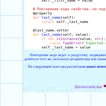
        self._first_name = value

# Повторение кода свойства, но под
    @property

def
last_name
(self):

return
 self._last_name

    @last_name.setter

def
last_name
(self, value):

if
not
isinstance
(value, 
str
):

raise
TypeError
(
'Expected 
Повторение кода ведет к раздутому, подвержен
добиться того же, используя дескрипторы или замы
На следующем шаге мы рассмотрим
вызов мето
Предыдущий шаг