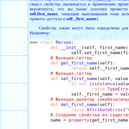
смысл свойства заключается в применении прове
вероятность, что вы также захотите провести
self.first_name
, операция присваивания тоже исп
прямого доступа к
self._first_name
).
Свойства также могут быть определены для с
Например:
>>> 
class
Person
:

def
__init__
(self, first_name):
		self.set_first_name(first_name)

# Функция-геттер
def
get_first_name
(self):

return
 self._first_name
# Функция-сеттер
def
set_first_name
(self, value)
if
not
isinstance
(valu
raise
TypeErro
		self._first_name = value

# Функция-делитер (необязатель
def
del_first_name
(self):

raise
AttributeError
(
"
# Создание свойства из существ
	name = 
property
(get_first_name