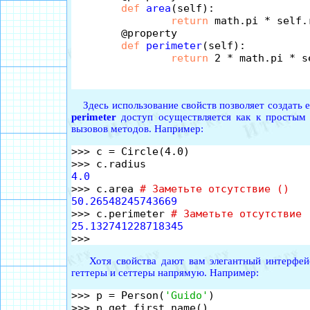
def
area
(self):

return
 math.pi * self.
	@property

def
perimeter
(self):

return
 2 * math.pi * se
Здесь использование свойств позволяет создать е
perimeter
доступ осуществляется как к простым 
вызовов методов. Например:
>>> c = Circle(4.0)

4.0

>>> c.area 
# Заметьте отсутствие ()
50.26548245743669

>>> c.perimeter 
# Заметьте отсутствие 
25.132741228718345
Хотя свойства дают вам элегантный интерфейс 
геттеры и сеттеры напрямую. Например:
>>> p = Person(
'Guido'
)
