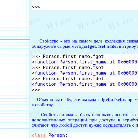
Свойство - это на самом деле коллекция связан
обнаружите сырые методы
fget
,
fset
и
fdel
в атрибут
<function Person.first_name at 0x00000
<function Person.first_name at 0x00000
<function Person.first_name at 0x00000
Обычно вы не будете вызывать
fget
и
fset
напряму
к свойству.
Свойства должны быть использованы только в 
дополнительных операций при доступе к атриб
считают, что любой доступ нужно осуществлять с п
class
Person
:
