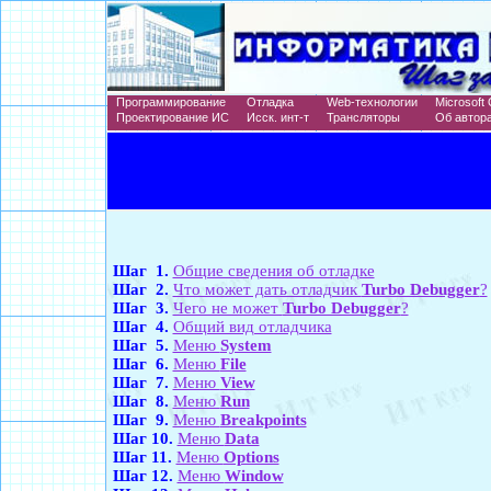
Программирование
Отладка
Web-технологии
Microsoft 
Проектирование ИС
Исск. инт-т
Трансляторы
Об автор
Шаг 1.
Общие сведения об отладке
Шаг 2.
Что может дать отладчик
Turbo Debugger
?
Шаг 3.
Чего не может
Turbo Debugger
?
Шаг 4.
Общий вид отладчика
Шаг 5.
Меню
System
Шаг 6.
Меню
File
Шаг 7.
Меню
View
Шаг 8.
Меню
Run
Шаг 9.
Меню
Breakpoints
Шаг 10.
Меню
Data
Шаг 11.
Меню
Options
Шаг 12.
Меню
Window