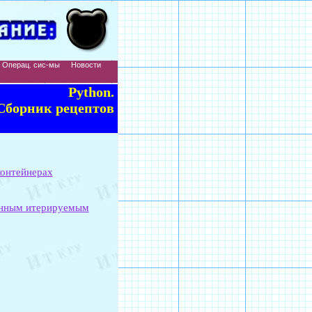
Операц. сис-мы
Новости
Python.
Сборник рецептов
контейнерах
ванным итерируемым