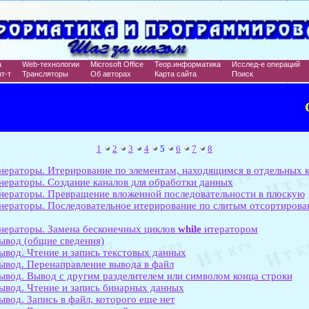
а
Web-технологии
Microsoft Office
Теор.информатика
Исслед-е операций
т-т
Трансляторы
Об авторах
Карта сайта
Поиск
1
2
3
4
5
6
7
8
нераторы. Итерирование по элементам, находящимся в отдельных 
нераторы. Создание каналов для обработки данных
нераторы. Превращение вложенной последовательности в плоскую
енераторы. Последовательное итерирование по слитым отсортиро
нераторы. Замена бесконечных циклов
while
итератором
ывод (общие сведения)
ывод. Чтение и запись текстовых данных
ывод. Перенаправление вывода в файл
ывод. Вывод с другим разделителем или символом конца строки
ывод. Чтение и запись бинарных данных
ывод. Запись в файл, которого еще нет