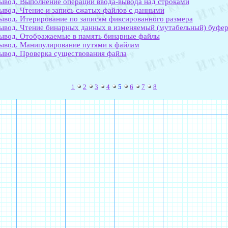
ывод. Выполнение операций ввода-вывода над строками
ывод. Чтение и запись сжатых файлов с данными
ывод. Итерирование по записям фиксированного размера
ывод. Чтение бинарных данных в изменяемый (мутабельный) буфе
ывод. Отображаемые в память бинарные файлы
ывод. Манипулирование путями к файлам
ывод. Проверка существования файла
1
2
3
4
5
6
7
8