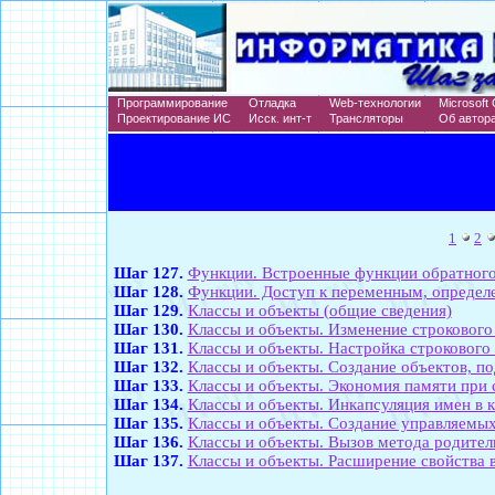
Программирование
Отладка
Web-технологии
Microsoft 
Проектирование ИС
Исск. инт-т
Трансляторы
Об автор
1
2
Шаг 127.
Функции. Встроенные функции обратного
Шаг 128.
Функции. Доступ к переменным, определ
Шаг 129.
Классы и объекты (общие сведения)
Шаг 130.
Классы и объекты. Изменение строкового
Шаг 131.
Классы и объекты. Настройка строковог
Шаг 132.
Классы и объекты. Создание объектов, 
Шаг 133.
Классы и объекты. Экономия памяти при 
Шаг 134.
Классы и объекты. Инкапсуляция имен в к
Шаг 135.
Классы и объекты. Создание управляемых
Шаг 136.
Классы и объекты. Вызов метода родитель
Шаг 137.
Классы и объекты. Расширение свойства 