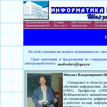
Программирование
Отладка
Web-технологии
Microsoft 
Проектирование ИС
Исск. инт-т
Трансляторы
Об автор
На этой странице вы можете познакомиться с авт
Свои замечания и предложения по совершенст
электронной почты:
.
Михаил Владимирович Ш
Специалист в области ди
обучения информатике. До
(1981). Профессор (199
Куйбышевского авиационно
по специальности: диффере
г. работает на каф. информ
профессора.