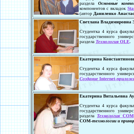
раздела
Основные комп
компонентов с вкладок
St
(автор
Даниленко Анаста
Светлана Владимировна 
Студентка 4 курса факул
государственного универ
раздела
Технология
OLE
.
Екатерина Константинов
Студентка 4 курса факул
государственного универ
Создание
Internet-
приложе
Екатерина Витальевна А
Студентка 4 курса факул
государственного универ
раздела
Технология
COM
COM-
технологии и принц