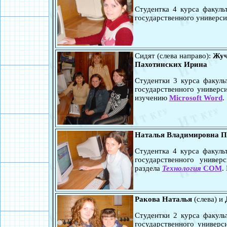
Студентка 4 курса факул
государственного университ
Сидят (слева направо):
Жуч
Пахотинских Ирина
Студентки 3 курса факул
государственного универс
изучению
Microsoft Word
.
Наталья Владимировна П
Студентка 4 курса факул
государственного универ
раздела
Технология
COM
.
Ракова Наталья
(слева) и
Студентки 2 курса факул
государственного универс