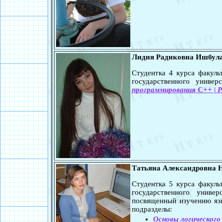
Лидия Радиковна Ишбул
Студентка 4 курса факул
государственного универ
программирования
C++ |
Р
Татьяна Александровна 
Студентка 5 курса факул
государственного универ
посвященный изучению я
подразделы:
Основы логического