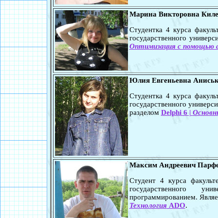
Марина Викторовна Кил
Студентка 4 курса факул
государственного универси
Оптимизация с помощью 
Юлия Евгеньевна Анись
Студентка 4 курса факул
государственного универси
разделом
Delphi 6 |
Основн
Максим Андреевич Парф
Студент 4 курса факульт
государственного уни
программированием. Являе
Технология
ADO
.