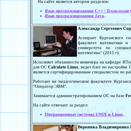
На сайте является автором разделов:
Язык программирования
C++ |
Технология
Язык программирования
Java
.
Александр Сергеевич Со
Аспирант Курганского го
факультет математики и 
универстета по специал
математика" (2015 г).
Исполняет обязанности инженера на кафедре ИТиМ
для ОС
Calculate Linux
, ведет блог по настройке
является сертифицированным специалистом по р
Работает на педагогическом факультете Курганс
"Оператор ЭВМ".
Занимается администратированием ОС на базе
Fr
На сайте отвечает за раздел:
Операционные системы UNIX и Linux
.
Вероника Владимировна