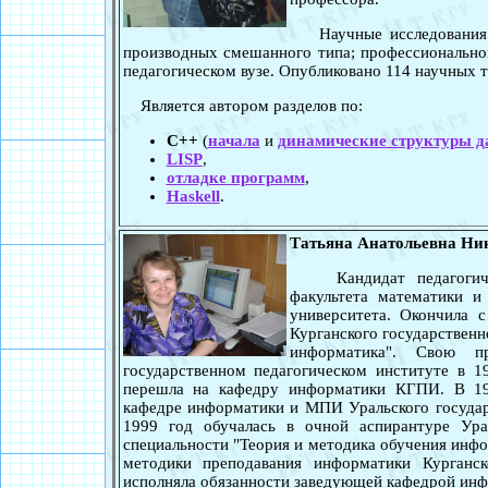
Научные исследования п
производных смешанного типа; профессионально
педагогическом вузе. Опубликовано 114 научных т
Является автором разделов по:
C++
(
начала
и
динамические структуры 
LISP
,
отладке программ
,
Haskell
.
Татьяна Анатольевна Ни
Кандидат педагогическ
факультета математики и
университета. Окончила 
Курганского государственн
информатика". Свою пр
государственном педагогическом институте в 1
перешла на кафедру информатики КГПИ. В 199
кафедре информатики и МПИ Уральского государс
1999 год обучалась в очной аспирантуре Урал
специальности "Теория и методика обучения инфо
методики преподавания информатики Курганск
исполняла обязанности заведующей кафедрой ин