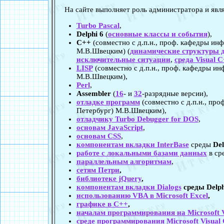
На сайте выполняет роль администратора и являе
Turbo Pascal
,
Delphi 6
(
основные классы и события
),
C++
(совместно с д.п.н., проф. кафедры ин
М.В.Швецким) (
динамические структуры 
исключительные ситуации
,
среда Visual 
LISP
(совместно с д.п.н., проф. кафедры и
М.В.Швецким),
Perl
,
Assembler
(
16
- и
32
-разрядные версии),
отладке программ
(совместно с д.п.н., пр
Петербург) М.В.Швецким),
отладчику Turbo Debugger for DOS
,
основам JavaScript
,
основам CSS
,
компонентам вкладки InterBase
среды
Del
работе с локальными базами данных
в ср
параллельным алгоритмам
,
сетям Петри
,
библиотеке jQuery
,
компонентам вкладки Dialogs
среды
Delph
использованию VBA в Microsoft Excel
,
графике в C++
,
началам программирования на Microsoft V
среде программирования Microsoft Visual