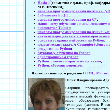
Haskell
(совместно с д.п.н., проф. кафед
М.В.Швецким);
началам программирования на языке Pyt
библиотеке PyQt5
;
основам программирования на C#
;
машинному обучению с использованием я
библиотеке Tkinter
;
началам программирования на языке Kotl
визуализации данных в языке программи
основам создания нейросети на Python
;
классическим задачам ComputerScience на
рекурсии на Python
;
глубокому обучению на Python
;
однострочникам Python
;
Python: тонкости программирования
;
Python: сборник рецептов
.
Является соавтором разделов
HTML
,
Microso
Юлия Владимировна Ада
Старший преподавател
государственного унив
математический факульте
имеет образование бухг
техникуме (заочно). В на
Курганского государстве