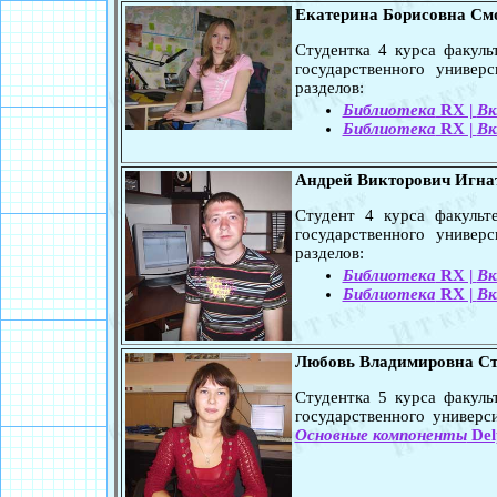
Екатерина Борисовна См
Студентка 4 курса факул
государственного универ
разделов:
Библиотека
RX |
Вк
Библиотека
RX |
Вк
Андрей Викторович Игна
Студент 4 курса факульт
государственного универ
разделов:
Библиотека
RX |
Вк
Библиотека
RX |
Вк
Любовь Владимировна Ст
Студентка 5 курса факул
государственного универс
Основные компоненты
Del